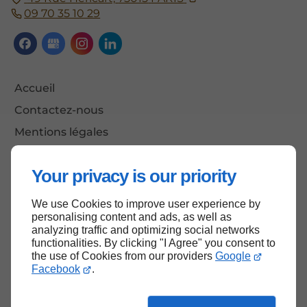
09 70 35 10 29
Accueil
Contactez-nous
Mentions légales
Plan du site
Your privacy is our priority
We use Cookies to improve user experience by
Haut de page
personalising content and ads, as well as
analyzing traffic and optimizing social networks
functionalities. By clicking "I Agree" you consent to
the use of Cookies from our providers
Google
Facebook
.